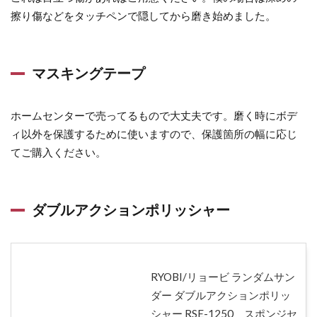
3.1
擦り傷などをタッチペンで隠してから磨き始めました。
洗車
3.2
マスキングテープ
鉄粉
除去
ホームセンターで売ってるもので大丈夫です。磨く時にボデ
3.3
ィ以外を保護するために使いますので、保護箇所の幅に応じ
タッ
てご購入ください。
チペ
ン＆
マス
キン
ダブルアクションポリッシャー
グ
3.4
研磨1
RYOBI/リョービ ランダムサン
回目
ダー ダブルアクションポリッ
3.5
シャー RSE-1250 スポンジセ