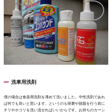
除去
ねん
ど
2.3
脱脂
剤
（シ
リコ
ンオ
フ）
2.4
タッ
洗車用洗剤
チペ
ン
僕の場合は食器用洗剤を薄めて洗いました。中性洗剤であれ
2.5
ば何でも良いと思います。というのも研磨や脱脂を行う前に
マス
チリやホコリを洗い流せればいいからです。お持ちのカーシ
キン