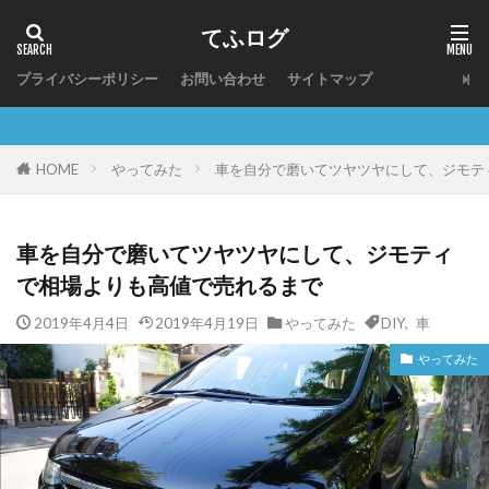
てふログ
プライバシーポリシー
お問い合わせ
サイトマップ
やってみた
車を自分で磨いてツヤツヤにして、ジモテ
HOME
車を自分で磨いてツヤツヤにして、ジモティ
で相場よりも高値で売れるまで
2019年4月4日
2019年4月19日
やってみた
DIY
,
車
やってみた