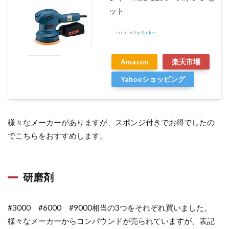
研磨2
ット
回目
created by
Rinker
3.6
脱脂
Amazon
楽天市場
3.7
Yahooショッピング
ガラ
ス系
コー
ティ
様々なメーカーがありますが、スポンジ付きでお得でしたの
ング
でこちらをおすすめします。
3.8
メン
テナ
研磨剤
ンス
剤
#3000 #6000 #9000相当の3つをそれぞれ買いました。
4
様々なメーカーからコンパウンドが売られていますが、表記
ジ