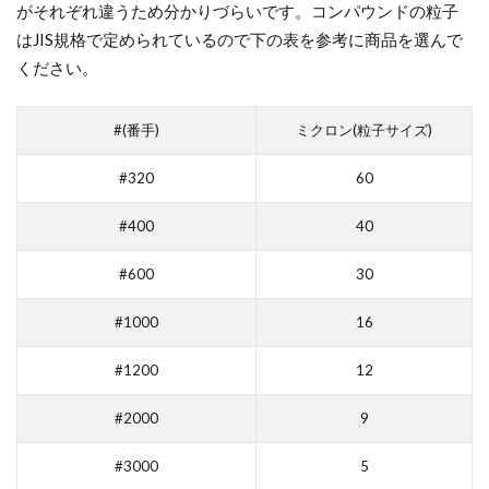
がそれぞれ違うため分かりづらいです。コンパウンドの粒子
モ
はJIS規格で定められているので下の表を参考に商品を選んで
テ
ください。
ィ
で
売
#(番手)
ミクロン(粒子サイズ)
れ
る
#320
60
ま
で
#400
40
5
#600
30
出
品
#1000
16
で
気
#1200
12
を
つ
#2000
9
け
#3000
5
る