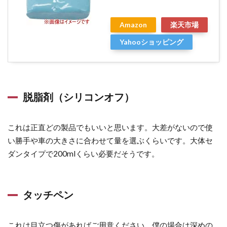
パッ
ド
Amazon
楽天市場
2.9
Yahooショッピング
ガラ
スコ
ーテ
ィン
脱脂剤（シリコンオフ）
グ剤
2.10
これは正直どの製品でもいいと思います。大差がないので使
メンテ
ナンス
い勝手や車の大きさに合わせて量を選ぶくらいです。大体セ
剤
ダンタイプで200mlくらい必要だそうです。
3
磨
タッチペン
く
手
順
これは目立つ傷があればご用意ください。僕の場合は深めの