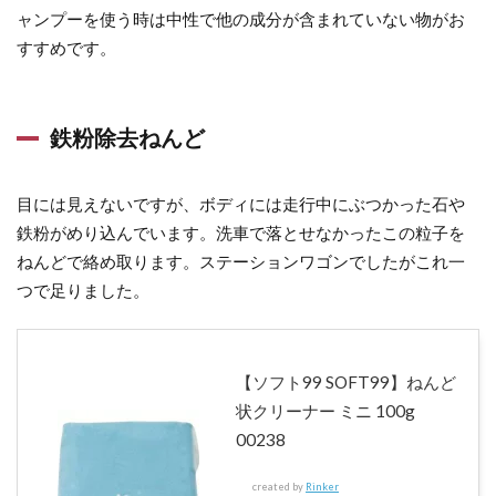
ャンプーを使う時は中性で他の成分が含まれていない物がお
グテ
ープ
すすめです。
2.6
ダブ
鉄粉除去ねんど
ルア
クシ
ョン
目には見えないですが、ボディには走行中にぶつかった石や
ポリ
鉄粉がめり込んでいます。洗車で落とせなかったこの粒子を
ッシ
ねんどで絡め取ります。ステーションワゴンでしたがこれ一
ャー
つで足りました。
2.7
研磨
剤
【ソフト99 SOFT99】ねんど
2.8
状クリーナー ミニ 100g
研磨
00238
スポ
ンジ
created by
Rinker