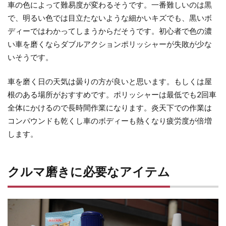
車の色によって難易度が変わるそうです。一番難しいのは黒
ル
で、明るい色では目立たないような細かいキズでも、黒いボ
マ
ディーではわかってしまうからだそうです。初心者で色の濃
磨
い車を磨くならダブルアクションポリッシャーが失敗が少な
き
いそうです。
に
必
車を磨く日の天気は曇りの方が良いと思います。もしくは屋
要
な
根のある場所がおすすめです。ポリッシャーは最低でも2回車
ア
全体にかけるので長時間作業になります。炎天下での作業は
イ
コンパウンドも乾くし車のボディーも熱くなり疲労度が倍増
テ
します。
ム
2.1
クルマ磨きに必要なアイテム
洗車
用洗
剤
2.2
鉄粉