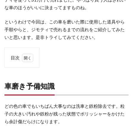
な車のほうがいいに決まってますものね。
というわけで今回は、この車を磨いた際に使用した道具やら
手順やらと、ジモティで売れるまでの流れをご紹介してみた
いと思います。是非トライしてみてください。
目次
1
車
磨
車磨き予備知識
き
予
備
どの色の車でもいちばん大事なのは洗車と鉄粉除去です。粒
知
子の大きい汚れや鉄粉が残った状態でポリッシャーをかけた
識
ら余計傷だらけになります。
2
ク