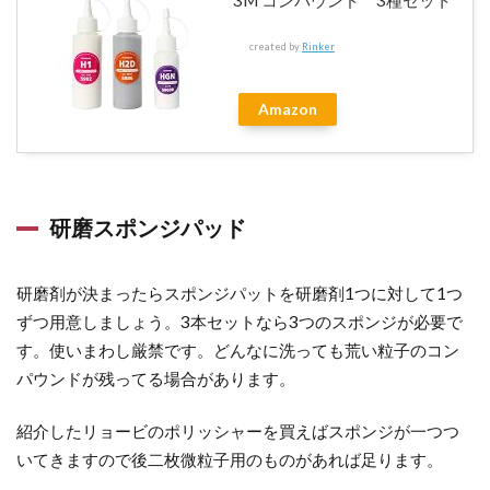
3M コンパウンド 3種セット
時
の
created by
Rinker
や
り
取
Amazon
り
と
注
意
研磨スポンジパッド
点
8
研磨剤が決まったらスポンジパットを研磨剤1つに対して1つ
代
ずつ用意しましょう。3本セットなら3つのスポンジが必要で
金
す。使いまわし厳禁です。どんなに洗っても荒い粒子のコン
を
も
パウンドが残ってる場合があります。
ら
っ
紹介したリョービのポリッシャーを買えばスポンジが一つつ
て
いてきますので後二枚微粒子用のものがあれば足ります。
車