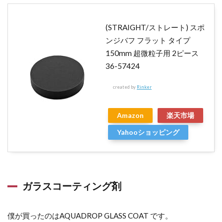
を
渡
(STRAIGHT/ストレート) スポ
す
ま
ンジバフ フラット タイプ
で
150mm 超微粒子用 2ピース
36-57424
9
ま
created by
Rinker
と
め
Amazon
楽天市場
Yahooショッピング
ガラスコーティング剤
僕が買ったのはAQUADROP GLASS COAT です。