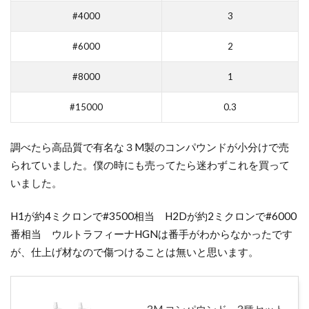
こ
#4000
3
と
6
#6000
2
メ
#8000
1
ッ
セ
#15000
0.3
ー
ジ
の
調べたら高品質で有名な３M製のコンパウンドが小分けで売
や
られていました。僕の時にも売ってたら迷わずこれを買って
り
いました。
取
り
H1が約4ミクロンで#3500相当 H2Dが約2ミクロンで#6000
7
番相当 ウルトラフィーナHGNは番手がわからなかったです
現
が、仕上げ材なので傷つけることは無いと思います。
車
確
認