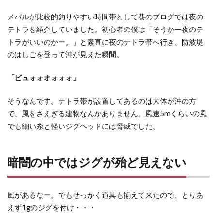
闇
メバルが比較的釣りやすい時間帯として巷のブログでは夜の
の
テトラを紹介していました。初心者の僕は「そうかー夜のテ
中
で
トラがいいのかー。」と素直に夜のテトラ帯へ行き、防波堤
は
のはしごを登って沖が見えた瞬間。
ジ
グ
「ビュォォオォォォ」
が
殆
そうなんです。テトラ帯が設置してあるのは大体が沖の方
ど
で、風をさえぎる建物なんかありません。風速5mくらいの風
見
でも細い糸と軽いジグヘッドには脅威でした。
え
な
い
暗闇の中ではジグが殆ど見えない
4
ラ
イ
風があるなー。でもせっかく道具も揃えて来たので、とりあ
ン
えず1gのジグを付け・・・
ト