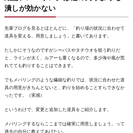
8
潰しが効かない
ナ
イ
ト
先輩ブログを見るとほとんどに、「釣り場の状況に合わせて
ゲ
道具を変える、用意しましょう」と書いてあります。
ー
ム
たしかにそうなのですがシーバスやタチウオを狙う釣りだ
で
と、ラインが太く、ルアーも重くなるので、多少海や風が荒
釣
果
れてても釣りすることはできます。
出
ま
でもメバリングのような繊細な釣りでは、状況に合わせた道
し
具の用意がきちんとないと、釣りを始めることすらできなか
た
ったです。（実感）
9
というわけで、変更と追加した道具をご紹介します。
ま
と
メバリングするならここまでは確実に用意しましょう。って
め
過去の自分に教えてあげたい。