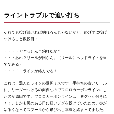
6
結
ライントラブルで追い打ち
論、
メバ
リン
それでも投げ続ければ釣れるんじゃないかと、めげずに投げ
グは
つけること数投目・・・
他の
釣り
・・・（ぐぐっ）ん？釣れたか？
より
・・・あれ？リールが回らん。（リールにヘッドライトを当
も潰
ててみる）
しが
効か
・・・！！ラインが絡んでる！
ない
これは、選んだラインの選択ミスです。手持ちの古いリール
7
に、リーダーつけるの面倒なのでフロロカーボンラインにし
今の
たのが原因です。フロロカーボンラインは、巻グセが付きに
タッ
くく、しかも風のある日に軽いジグを投げていたため、巻が
クル
ゆるくなってスプールから飛び出し本線と絡まってました。
はこ