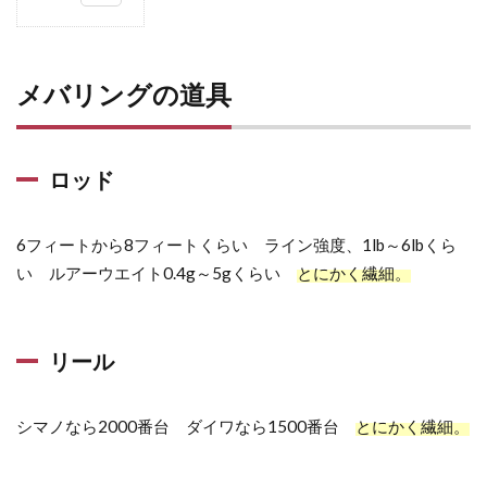
1
メ
バ
メバリングの道具
リ
ン
グ
の
ロッド
道
具
6フィートから8フィートくらい ライン強度、1lb～6lbくら
1.1
い ルアーウエイト0.4g～5gくらい
とにかく繊細。
ロッ
ド
リール
1.2
リー
ル
シマノなら2000番台 ダイワなら1500番台
とにかく繊細。
1.3
ライ