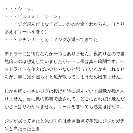
ラ
・・・シュッ。
ブ
・・・ビュォォ！「シーン」
ル
・・・ジグ飛んだよな？どこいたのか全くわからん。（とり
で
あえずリールを巻く）
追
・・・ガチン！、うぉ！？ジグが返ってきてた！
い
打
テトラ帯には街灯なんか一つもありません。夜釣りなので当
ち
然暗いのは想定していましたがテトラ帯は真っ暗闇です。ヘ
5
ッドライトを使えばいいじゃないと思っているかもしれませ
細す
んが、海に光を照らすと魚が散ってしまうため出来ません。
ぎる
ライ
しかも軽く小さいジグは投げた時に飛んでいく感覚が殆どあ
ン、
りません。更に風の影響で流されて、どこにどれだけ飛んだ
結び
かさっぱりわかりません。リールを巻いても感覚ほぼゼロ。
直す
のが
ジグが戻ってきたと気づくのは巻き過ぎで竿先にジグがガチ
激ム
ズ
ンと当たったとき。