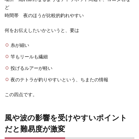
受
ど
け
時間帯 夜のほうが比較的釣れやすい
や
す
何をお伝えしたいかというと、要は
い
ポ
糸が細い
イ
ン
竿もリールも繊細
ト
だ
投げるルアーが軽い
と
夜のテトラが釣りやすいという、ちまたの情報
難
易
この四点です。
度
が
激
風や波の影響を受けやすいポイント
変
だと難易度が激変
3
暗