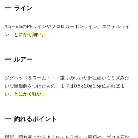
ン
ライン
1.4
ルア
1lb～6lbのPEラインやフロロカーボンライン、エステルライ
ー
ン と
にかく細い。
1.5
釣れ
るポ
ルアー
イン
ト
ジグヘッド＆ワーム・・・重りのついた針に細いミミズみた
2
いな疑似餌をつけたもの。まずは0.5g1.0g1.5g位あればよ
風
い。
とにかく軽い。
や
波
の
釣れるポイント
影
響
を
場所 隠れ家になるようなテトラポット周辺や、ゴロタ石な