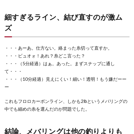
れ
だ！
細すぎるライン、結び直すのが激ム
7.1
ズ
ロッ
ドそ
のま
・・・あーあ。仕方ない。絡まった糸切って直すか。
ま
・・・ビュオォ！あれ？糸どこ言った？
7.2
・・・（5分経過）はぁ。あった。まずスナップに通し
リー
て・・・
ル
・・・（10分経過）見えにくい！細い！透明！もう嫌だーー
7.3
ー
ライ
ン
これもフロロカーボンライン、しかも2lbというメバリングの
中でも細めの糸を選んだのが問題でした。
7.4
ルア
ー
結論、メバリングは他の釣りよりも