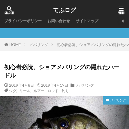
てふログ
プライバシーポリシー
お問い合わせ
サイトマップ
メバリング
初心者必読、ショアメバリングの隠れたハ
HOME
初心者必読、ショアメバリングの隠れたハー
ドル
2019年4月8日
2019年4月19日
メバリング
ジグ
,
リール
,
ルアー
,
ロッド
,
釣り
メバリング